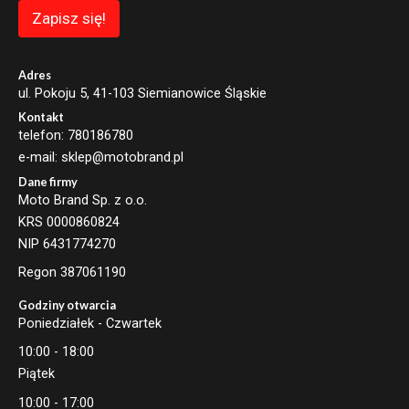
a
Zapisz się!
i
l
E
m
Adres
a
ul. Pokoju 5, 41-103 Siemianowice Śląskie
i
Kontakt
l
telefon: 780186780
e-mail: sklep@motobrand.pl
Dane firmy
Moto Brand Sp. z o.o.
KRS 0000860824
NIP 6431774270
Regon 387061190
Godziny otwarcia
Poniedziałek - Czwartek
10:00 - 18:00
Piątek
10:00 - 17:00