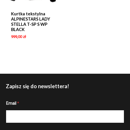
Kurtka tekstylna
ALPINESTARS LADY
STELLA T-SP S WP
BLACK
999,00
zł
Zapisz się do newslettera!
E
Email
*
m
a
i
l
E
m