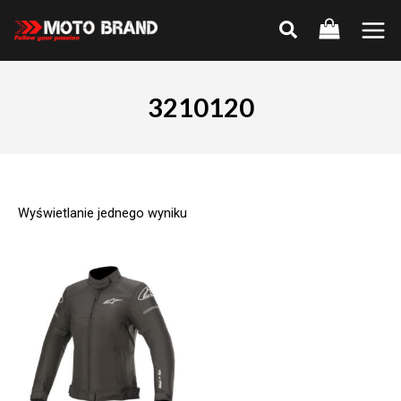
Skip
to
Main
content
Men
3210120
Wyświetlanie jednego wyniku