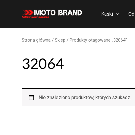
Skip
to
Kaski
Od
content
Strona główna
/
Sklep
/ Produkty otagowane „32064”
32064
Nie znaleziono produktów, których szukasz.