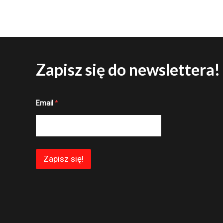
Zapisz się do newslettera!
*
Email
*
E
m
a
i
l
E
m
Zapisz się!
a
i
l