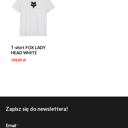
T-shirt FOX LADY
HEAD WHITE
139,00
zł
Zapisz się do newslettera!
E
Email
*
m