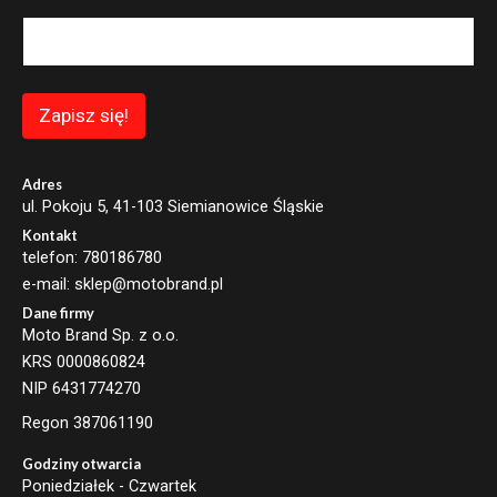
a
i
l
E
m
a
Zapisz się!
i
l
*
Adres
ul. Pokoju 5, 41-103 Siemianowice Śląskie
Kontakt
telefon: 780186780
e-mail: sklep@motobrand.pl
Dane firmy
Moto Brand Sp. z o.o.
KRS 0000860824
NIP 6431774270
Regon 387061190
Godziny otwarcia
Poniedziałek - Czwartek