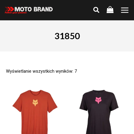
Skip
to
Main
content
Men
31850
Wyświetlanie wszystkich wyników: 7