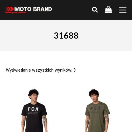
Skip
to
Main
content
Men
31688
Wyświetlanie wszystkich wyników: 3