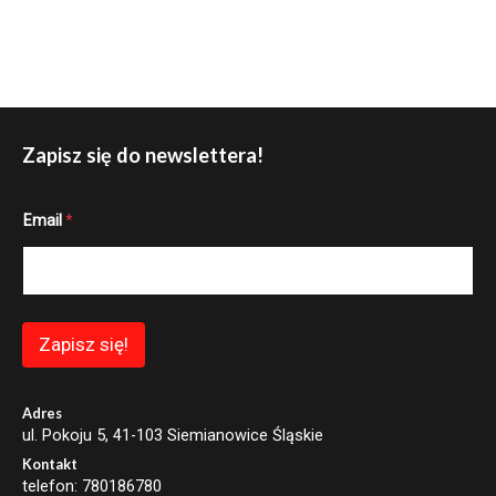
Zapisz się do newslettera!
E
Email
*
m
a
i
l
E
m
a
Zapisz się!
i
l
E
m
Adres
a
ul. Pokoju 5, 41-103 Siemianowice Śląskie
i
Kontakt
l
telefon: 780186780