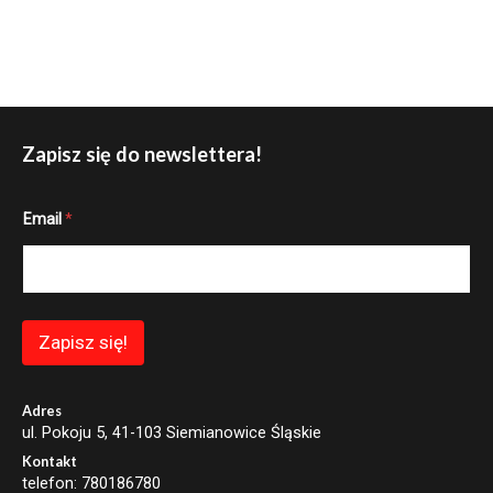
Zapisz się do newslettera!
E
Email
*
m
a
i
l
E
m
a
Zapisz się!
i
l
*
Adres
ul. Pokoju 5, 41-103 Siemianowice Śląskie
Kontakt
telefon: 780186780