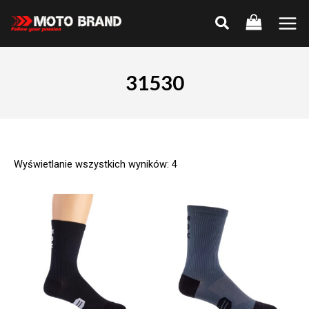
Skip
to
Main
content
Men
31530
Wyświetlanie wszystkich wyników: 4