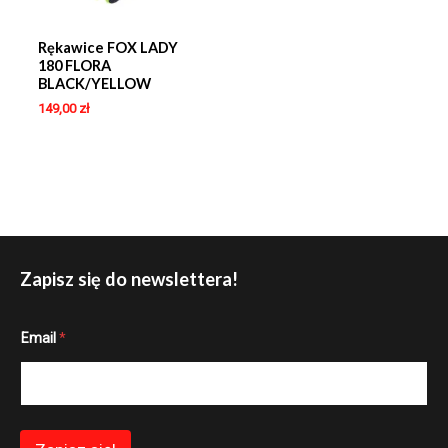
Rękawice FOX LADY
180 FLORA
BLACK/YELLOW
149,00
zł
Zapisz się do newslettera!
*
Email
*
E
m
a
i
l
E
m