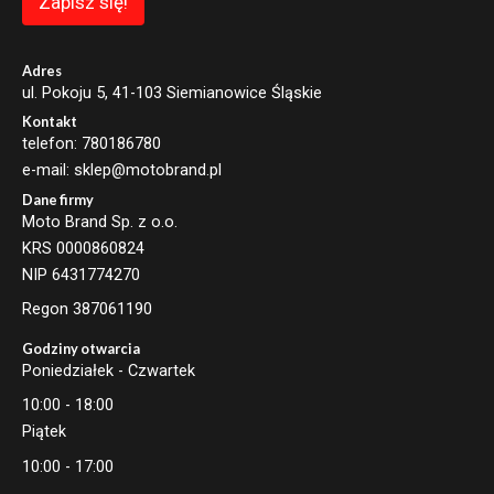
Zapisz się!
a
i
l
Adres
ul. Pokoju 5, 41-103 Siemianowice Śląskie
Kontakt
telefon: 780186780
e-mail: sklep@motobrand.pl
Dane firmy
Moto Brand Sp. z o.o.
KRS 0000860824
NIP 6431774270
Regon 387061190
Godziny otwarcia
Poniedziałek - Czwartek
10:00 - 18:00
Piątek
10:00 - 17:00