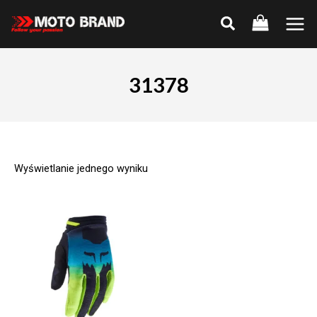
Skip
to
Main
content
Men
31378
Wyświetlanie jednego wyniku