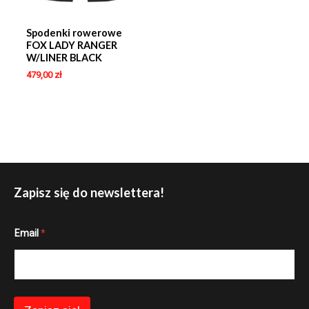
Spodenki rowerowe
FOX LADY RANGER
W/LINER BLACK
479,00
zł
Zapisz się do newslettera!
E
Email
*
m
a
i
l
E
m
a