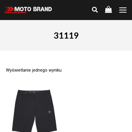
Skip
to
Main
content
Men
31119
Wyświetlanie jednego wyniku