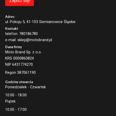
Zapisz się!
i
l
*
Adres
ul. Pokoju 5, 41-103 Siemianowice Śląskie
Kontakt
telefon: 780186780
e-mail: sklep@motobrand.pl
Dane firmy
Moto Brand Sp. z o.o.
KRS 0000860824
NIP 6431774270
Regon 387061190
Godziny otwarcia
Poniedziałek - Czwartek
10:00 - 18:00
Piątek
10:00 - 17:00