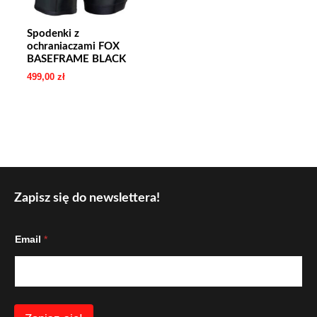
Spodenki z
ochraniaczami FOX
BASEFRAME BLACK
499,00
zł
Zapisz się do newslettera!
E
Email
*
m
a
i
l
E
m
a