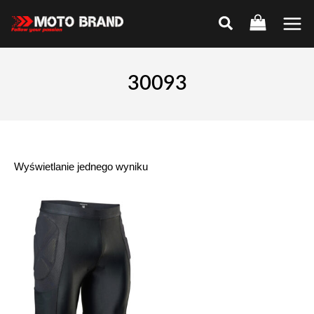
Skip
to
Main
content
Men
30093
Wyświetlanie jednego wyniku