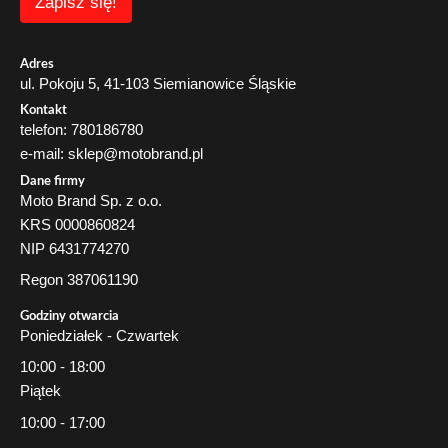
Zapisz się!
i
l
E
m
Adres
a
ul. Pokoju 5, 41-103 Siemianowice Śląskie
i
Kontakt
l
telefon: 780186780
e-mail: sklep@motobrand.pl
Dane firmy
Moto Brand Sp. z o.o.
KRS 0000860824
NIP 6431774270
Regon 387061190
Godziny otwarcia
Poniedziałek - Czwartek
10:00 - 18:00
Piątek
10:00 - 17:00