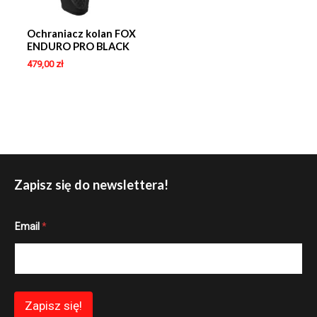
Ochraniacz kolan FOX
ENDURO PRO BLACK
479,00
zł
Zapisz się do newslettera!
E
Email
*
m
a
i
l
*
*
Zapisz się!