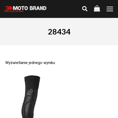
Skip
to
Main
content
Men
28434
Wyświetlanie jednego wyniku