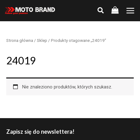
Skip
to
Main
content
Men
Strona główna
/
Sklep
/ Produkty otagowane „24019”
24019
Nie znaleziono produktów, których szukasz.
Zapisz się do newslettera!