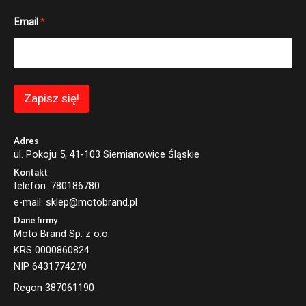
*
Email
*
*
E
m
a
i
l
Zapisz się!
Adres
ul. Pokoju 5, 41-103 Siemianowice Śląskie
Kontakt
telefon: 780186780
e-mail: sklep@motobrand.pl
Dane firmy
Moto Brand Sp. z o.o.
KRS 0000860824
NIP 6431774270
Regon 387061190