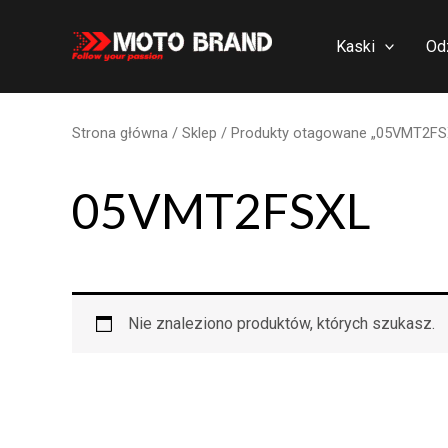
Skip
to
Kaski
Od
content
Strona główna
/
Sklep
/ Produkty otagowane „05VMT2FS
05VMT2FSXL
Nie znaleziono produktów, których szukasz.