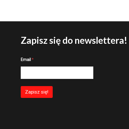
Zapisz się do newslettera!
*
Email
*
E
m
a
i
l
*
Zapisz się!