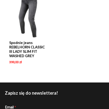
Spodnie jeans
REBELHORN CLASSIC
III LADY SLIM FIT
WASHED GREY
399,00
zł
Zapisz się do newslettera!
E
Email
*
m