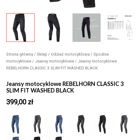
Strona główna
/
Sklep
/
Odzież motocyklowa
/
Spodnie
motocyklowe
/
Jeansy motocyklowe
/ Jeansy motocyklowe
REBELHORN CLASSIC 3 SLIM FIT WASHED BLACK
Jeansy motocyklowe REBELHORN CLASSIC 3
SLIM FIT WASHED BLACK
399,00
zł