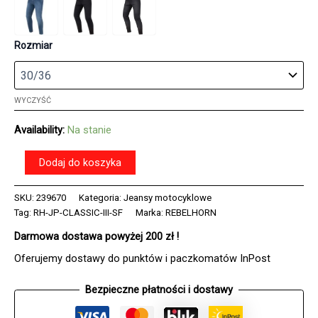
Rozmiar
WYCZYŚĆ
Availability:
Na stanie
ilość
Dodaj do koszyka
Jeansy
motocyklowe
SKU:
239670
Kategoria:
Jeansy motocyklowe
REBELHORN
Tag:
RH-JP-CLASSIC-III-SF
Marka:
REBELHORN
CLASSIC
3
Darmowa dostawa powyżej 200 zł !
SLIM
FIT
Oferujemy dostawy do punktów i paczkomatów InPost
WASHED
BLACK
Bezpieczne płatności i dostawy