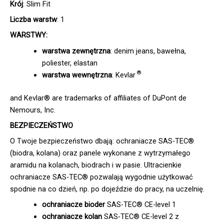
Krój
: Slim Fit
Liczba warstw
: 1
WARSTWY:
warstwa zewnętrzna
: denim jeans, bawełna,
poliester, elastan
®
warstwa wewnętrzna
: Kevlar
and Kevlar® are trademarks of affiliates of DuPont de
Nemours, Inc.
BEZPIECZEŃSTWO
O Twoje bezpieczeństwo dbają: ochraniacze SAS-TEC®
(biodra, kolana) oraz panele wykonane z wytrzymałego
aramidu na kolanach, biodrach i w pasie. Ultracienkie
ochraniacze SAS-TEC® pozwalają wygodnie użytkować
spodnie na co dzień, np. po dojeździe do pracy, na uczelnię.
ochraniacze bioder
SAS-TEC® CE-level 1
ochraniacze kolan
SAS-TEC® CE-level 2 z