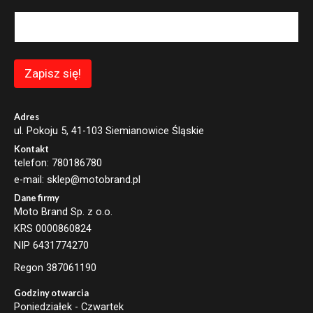
a
i
l
*
E
m
Zapisz się!
a
i
l
Adres
ul. Pokoju 5, 41-103 Siemianowice Śląskie
Kontakt
telefon: 780186780
e-mail: sklep@motobrand.pl
Dane firmy
Moto Brand Sp. z o.o.
KRS 0000860824
NIP 6431774270
Regon 387061190
Godziny otwarcia
Poniedziałek - Czwartek