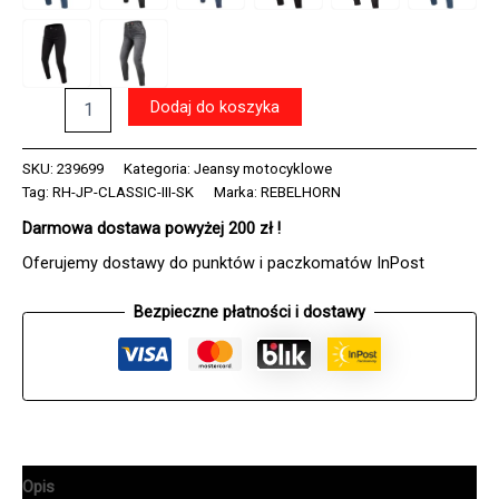
ilość
Dodaj do koszyka
Jeansy
motocyklowe
REBELHORN
SKU:
239699
Kategoria:
Jeansy motocyklowe
CLASSIC
Tag:
RH-JP-CLASSIC-III-SK
Marka:
REBELHORN
3
Darmowa dostawa powyżej 200 zł !
SKINNY
WASHED
Oferujemy dostawy do punktów i paczkomatów InPost
BLACK
Bezpieczne płatności i dostawy
Opis