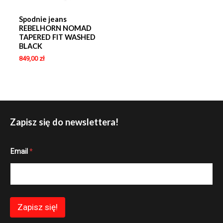
Spodnie jeans
REBELHORN NOMAD
TAPERED FIT WASHED
BLACK
849,00
zł
Zapisz się do newslettera!
E
Email
*
m
a
i
l
E
m
a
Zapisz się!
i
l