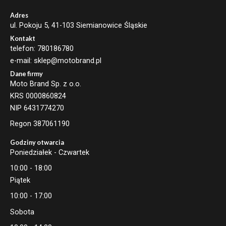
E
m
Adres
a
ul. Pokoju 5, 41-103 Siemianowice Śląskie
i
Kontakt
l
telefon: 780186780
e-mail: sklep@motobrand.pl
Dane firmy
Moto Brand Sp. z o.o.
KRS 0000860824
NIP 6431774270
Regon 387061190
Godziny otwarcia
Poniedziałek - Czwartek
10:00 - 18:00
Piątek
10:00 - 17:00
Sobota