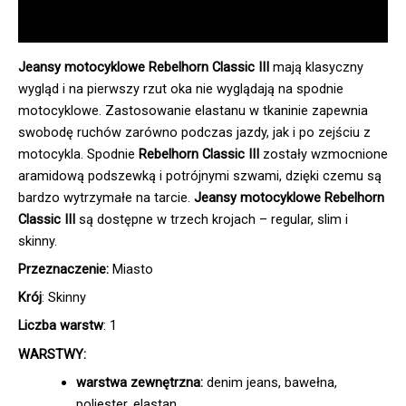
Informacje dodatkowe
Jeansy motocyklowe Rebelhorn Classic III
mają klasyczny
wygląd i na pierwszy rzut oka nie wyglądają na spodnie
motocyklowe. Zastosowanie elastanu w tkaninie zapewnia
swobodę ruchów zarówno podczas jazdy, jak i po zejściu z
motocykla. Spodnie
Rebelhorn Classic III
zostały wzmocnione
aramidową podszewką i potrójnymi szwami, dzięki czemu są
bardzo wytrzymałe na tarcie.
Jeansy motocyklowe Rebelhorn
Classic III
są dostępne w trzech krojach – regular, slim i
skinny.
Przeznaczenie:
Miasto
Krój
: Skinny
Liczba warstw
: 1
WARSTWY:
warstwa zewnętrzna:
denim jeans, bawełna,
poliester, elastan