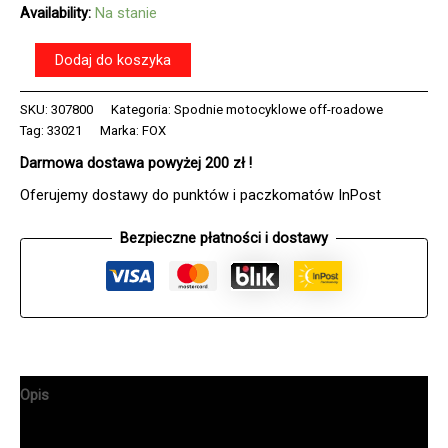
Availability:
Na stanie
ilość
Dodaj do koszyka
Spodnie
FOX
SKU:
307800
Kategoria:
Spodnie motocyklowe off-roadowe
360
Tag:
33021
Marka:
FOX
DIVIDER
STEEL
Darmowa dostawa powyżej 200 zł !
GREY
Oferujemy dostawy do punktów i paczkomatów InPost
Bezpieczne płatności i dostawy
Opis
Informacje dodatkowe