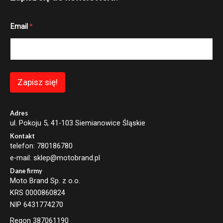
*
Email
*
*
E
m
a
i
l
Zapisz się!
Adres
ul. Pokoju 5, 41-103 Siemianowice Śląskie
Kontakt
telefon: 780186780
e-mail: sklep@motobrand.pl
Dane firmy
Moto Brand Sp. z o.o.
KRS 0000860824
NIP 6431774270
Regon 387061190