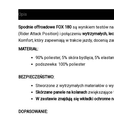
Opis
Informacje dodatkowe
Spodnie offroadowe FOX 180
są wynikiem testów nas
(Rider Attack Position) i połączeniu
wytrzymałych, le
Komfort, który zapewniają w trakcie jazdy, docenią z
MATERIAŁ:
90% poliester, 5% skóra bydlęca, 5% elastan
podszewka: 100% poliester
BEZPIECZEŃSTWO:
Stworzone z wytrzymałych materiałów o wys
Skórzane panele na kolanach
zwiększające 
W zestawie znajdują się wkładki ochronne n
DOPASOWANIE: