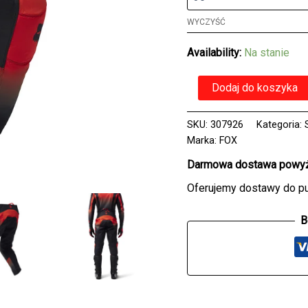
WYCZYŚĆ
Availability:
Na stanie
ilość
Dodaj do koszyka
Spodnie
FOX
180
SKU:
307926
Kategoria:
LEAN
Marka:
FOX
FLUO
Darmowa dostawa powyże
RED
Oferujemy dostawy do p
B