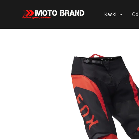
Skip
to
Kaski
Od
content