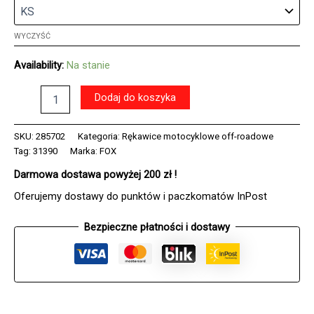
WYCZYŚĆ
Availability:
Na stanie
ilość
Dodaj do koszyka
Rękawice
FOX
JUNIOR
SKU:
285702
Kategoria:
Rękawice motocyklowe off-roadowe
DIRTPAW
Tag:
31390
Marka:
FOX
BLACK/PINK
Darmowa dostawa powyżej 200 zł !
Oferujemy dostawy do punktów i paczkomatów InPost
Bezpieczne płatności i dostawy