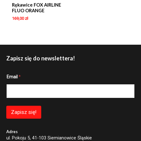
Rękawice FOX AIRLINE
FLUO ORANGE
169,00
zł
Zapisz się do newslettera!
E
Email
*
m
a
i
l
E
m
a
Zapisz się!
i
l
*
Adres
ul. Pokoju 5, 41-103 Siemianowice Śląskie