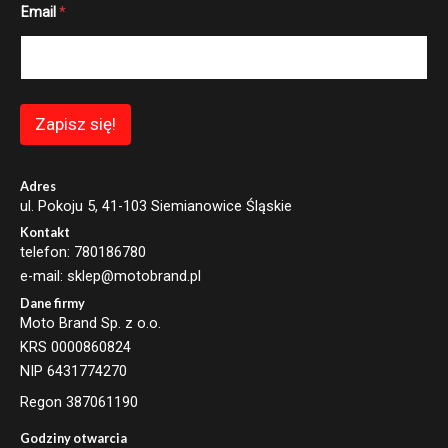
Email
*
m
a
i
l
E
m
a
Zapisz się!
i
l
E
m
Adres
a
ul. Pokoju 5, 41-103 Siemianowice Śląskie
i
Kontakt
l
telefon: 780186780
e-mail: sklep@motobrand.pl
Dane firmy
Moto Brand Sp. z o.o.
KRS 0000860824
NIP 6431774270
Regon 387061190
Godziny otwarcia