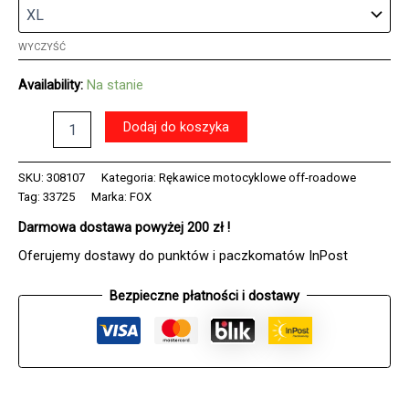
WYCZYŚĆ
Availability:
Na stanie
ilość
Dodaj do koszyka
Rękawice
FOX
FLEXAIR
SKU:
308107
Kategoria:
Rękawice motocyklowe off-roadowe
FLUO
Tag:
33725
Marka:
FOX
ORANGE
Darmowa dostawa powyżej 200 zł !
Oferujemy dostawy do punktów i paczkomatów InPost
Bezpieczne płatności i dostawy