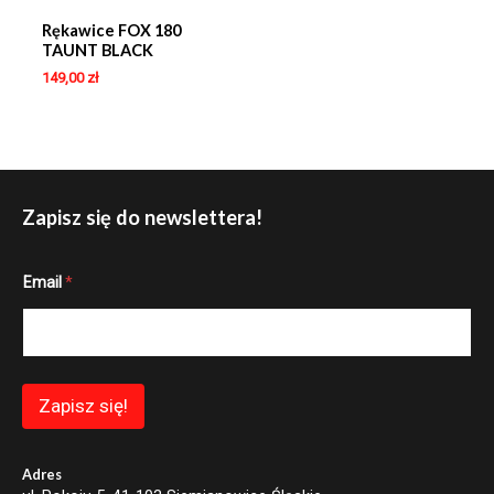
Rękawice FOX 180
TAUNT BLACK
149,00
zł
Zapisz się do newslettera!
E
Email
*
m
a
i
l
E
m
a
Zapisz się!
i
l
*
Adres