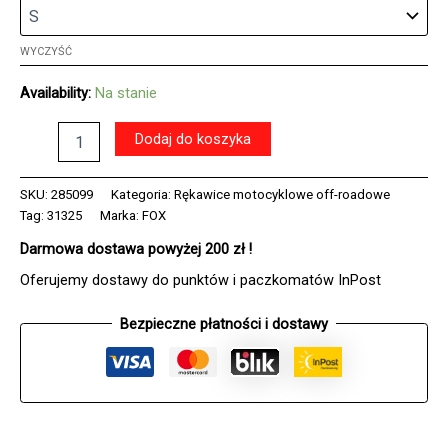
WYCZYŚĆ
Availability:
Na stanie
ilość
Dodaj do koszyka
Rękawice
FOX
DIRTPAW
SKU:
285099
Kategoria:
Rękawice motocyklowe off-roadowe
BLACK/BLACK/WHITE
Tag:
31325
Marka:
FOX
Darmowa dostawa powyżej 200 zł !
Oferujemy dostawy do punktów i paczkomatów InPost
Bezpieczne płatności i dostawy