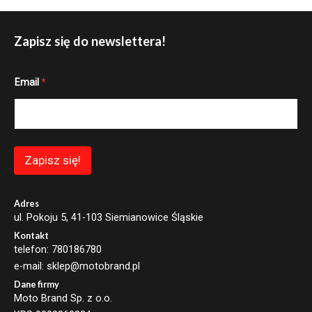
Zapisz się do newslettera!
*
Email
*
E
m
a
i
l
E
m
Zapisz się!
a
i
l
Adres
ul. Pokoju 5, 41-103 Siemianowice Śląskie
Kontakt
telefon: 780186780
e-mail: sklep@motobrand.pl
Dane firmy
Moto Brand Sp. z o.o.