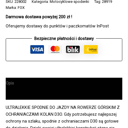
ochraniaczami
SKU:
228002
Kategoria:
Motocyklowe spodenki
Tag:
28919
FOX
Marka:
FOX
BASEFRAME
Darmowa dostawa powyżej 200 zł !
PRO
TIGHTS
Oferujemy dostawy do punktów i paczkomatów InPost
BLACK
Bezpieczne płatności i dostawy
Opis
Informacje dodatkowe
ULTRALEKKIE SPODNIE DO JAZDY NA ROWERZE GÓRSKIM Z
OCHRANIACZAMI KOLAN D3O. Gdy potrzebujesz najlepszej
ochrony na szlaku, spodnie z ochraniaczami D30 są gotowe
do działania. Dzięki swojej ultralekkiej konstrukcji staną się