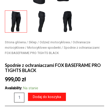
Strona główna
/
Sklep
/
Odzież motocyklowa
/
Ochraniacze
motocyklowe
/
Motocyklowe spodenki
/ Spodnie z ochraniaczami
FOX BASEFRAME PRO TIGHTS BLACK
Spodnie z ochraniaczami FOX BASEFRAME PRO
TIGHTS BLACK
999,00
zł
Availability:
Na stanie
ilość
Dodaj do koszyka
Spodnie
z