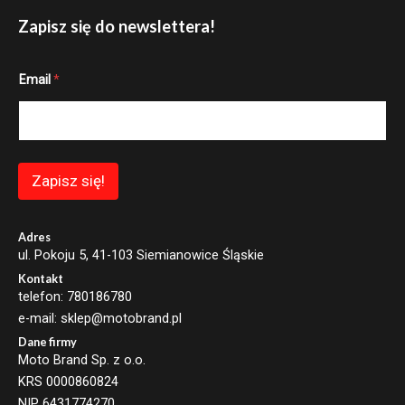
Zapisz się do newslettera!
*
Email
*
E
m
a
i
l
E
m
Zapisz się!
a
i
l
Adres
ul. Pokoju 5, 41-103 Siemianowice Śląskie
Kontakt
telefon: 780186780
e-mail: sklep@motobrand.pl
Dane firmy
Moto Brand Sp. z o.o.
KRS 0000860824
NIP 6431774270