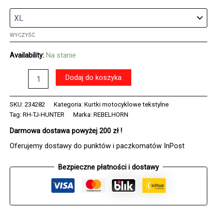
WYCZYŚĆ
Availability:
Na stanie
ilość
Dodaj do koszyka
Kurtka
tekstylna
REBELHORN
SKU:
234282
Kategoria:
Kurtki motocyklowe tekstylne
HUNTER
Tag:
RH-TJ-HUNTER
Marka:
REBELHORN
NAVY
Darmowa dostawa powyżej 200 zł !
BLUE
Oferujemy dostawy do punktów i paczkomatów InPost
Bezpieczne płatności i dostawy