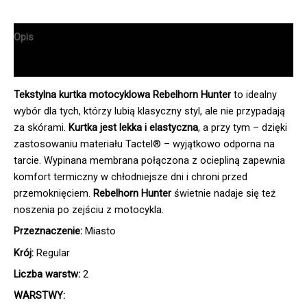
Opis
Informacje dodatkowe
Tekstylna kurtka motocyklowa Rebelhorn Hunter
to idealny
wybór dla tych, którzy lubią klasyczny styl, ale nie przypadają
za skórami.
Kurtka jest lekka i elastyczna
, a przy tym – dzięki
zastosowaniu materiału Tactel® – wyjątkowo odporna na
tarcie. Wypinana membrana połączona z ociepliną zapewnia
komfort termiczny w chłodniejsze dni i chroni przed
przemoknięciem.
Rebelhorn Hunter
świetnie nadaje się też
noszenia po zejściu z motocykla.
Przeznaczenie:
Miasto
Krój:
Regular
Liczba warstw:
2
WARSTWY: