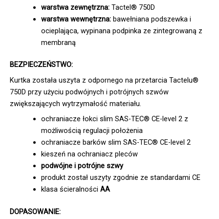
warstwa zewnętrzna:
Tactel® 750D
warstwa wewnętrzna:
bawełniana podszewka i
ocieplająca, wypinana podpinka ze zintegrowaną z
membraną
BEZPIECZEŃSTWO:
Kurtka została uszyta z odpornego na przetarcia Tactelu®
750D przy użyciu podwójnych i potrójnych szwów
zwiększających wytrzymałość materiału.
ochraniacze łokci slim SAS-TEC® CE-level 2 z
możliwością regulacji położenia
ochraniacze barków slim SAS-TEC® CE-level 2
kieszeń na ochraniacz pleców
podwójne i potrójne szwy
produkt został uszyty zgodnie ze standardami CE
klasa ścieralności
AA
DOPASOWANIE: