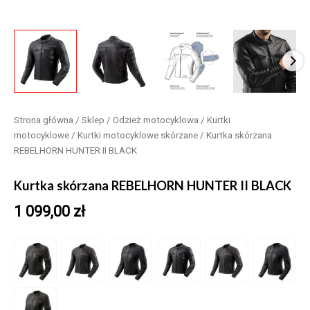
Strona główna
/
Sklep
/
Odzież motocyklowa
/
Kurtki
motocyklowe
/
Kurtki motocyklowe skórzane
/ Kurtka skórzana
REBELHORN HUNTER II BLACK
Kurtka skórzana REBELHORN HUNTER II BLACK
1 099,00
zł