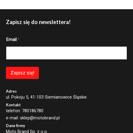
Zapisz się do newslettera!
E
Email
*
m
a
i
l
E
m
a
Zapisz się!
i
l
E
m
Adres
a
ul. Pokoju 5, 41-103 Siemianowice Śląskie
i
Kontakt
l
telefon: 780186780
e-mail: sklep@motobrand.pl
Dane firmy
Moto Brand Sp. z o.o.