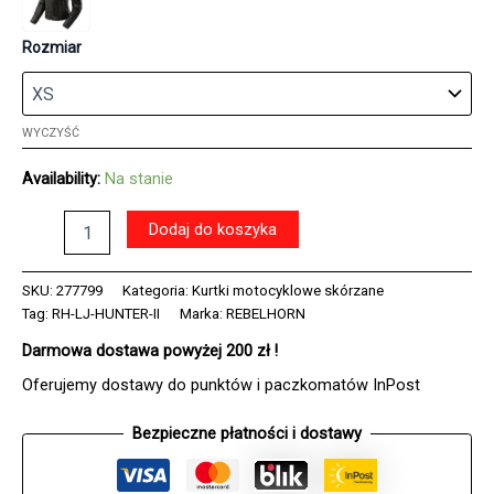
Rozmiar
WYCZYŚĆ
Availability:
Na stanie
ilość
Dodaj do koszyka
Kurtka
skórzana
REBELHORN
SKU:
277799
Kategoria:
Kurtki motocyklowe skórzane
HUNTER
Tag:
RH-LJ-HUNTER-II
Marka:
REBELHORN
II
Darmowa dostawa powyżej 200 zł !
BLACK
Oferujemy dostawy do punktów i paczkomatów InPost
Bezpieczne płatności i dostawy