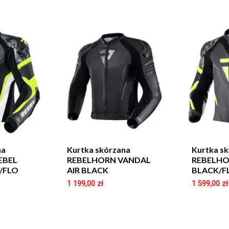
na
Kurtka skórzana
Kurtka s
EBEL
REBELHORN VANDAL
REBELHO
/FLO
AIR BLACK
BLACK/F
1 199,00
zł
1 599,00
zł