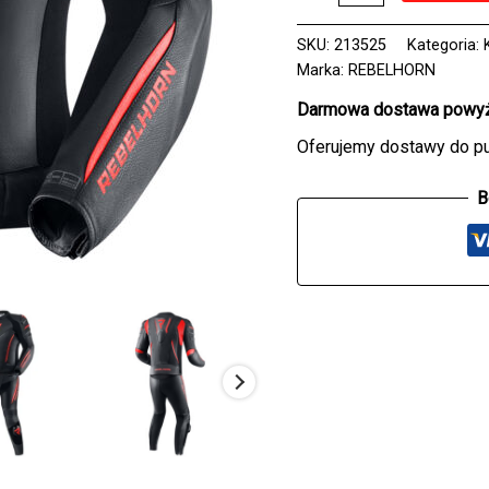
skórzana
REBELHORN
SKU:
213525
Kategoria:
FIGHTER
Marka:
REBELHORN
BLACK/FLO
RED
Darmowa dostawa powyże
Oferujemy dostawy do p
B