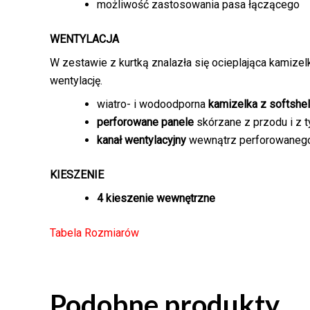
możliwość zastosowania pasa łączącego
WENTYLACJA
W zestawie z kurtką znalazła się ocieplająca kamize
wentylację.
wiatro- i wodoodporna
kamizelka z softshel
perforowane panele
skórzane z przodu i z t
kanał wentylacyjny
wewnątrz perforowaneg
KIESZENIE
4 kieszenie wewnętrzne
Tabela Rozmiarów
Podobne produkty