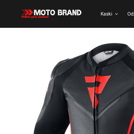
Skip
to
Kaski
Od
content