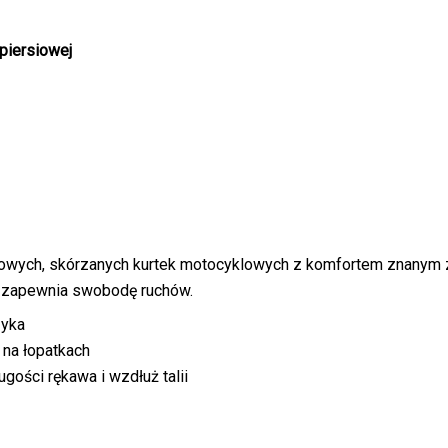
 piersiowej
owych, skórzanych kurtek motocyklowych z komfortem znanym z 
ym zapewnia swobodę ruchów.
zyka
i na łopatkach
ugości rękawa i wzdłuż talii