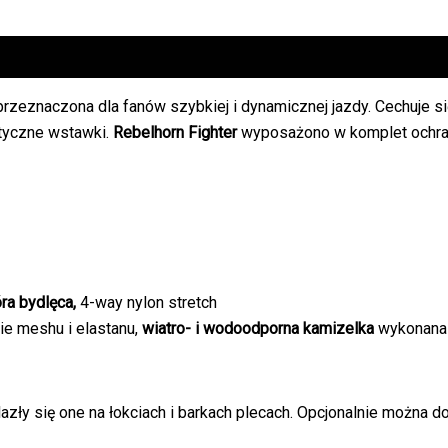
 przeznaczona dla fanów szybkiej i dynamicznej jazdy. Cechuje 
styczne wstawki.
Rebelhorn Fighter
wyposażono w komplet ochran
ra bydlęca,
4-way nylon stretch
e meshu i elastanu,
wiatro- i wodoodporna kamizelka
wykonana 
zły się one na łokciach i barkach plecach. Opcjonalnie można do