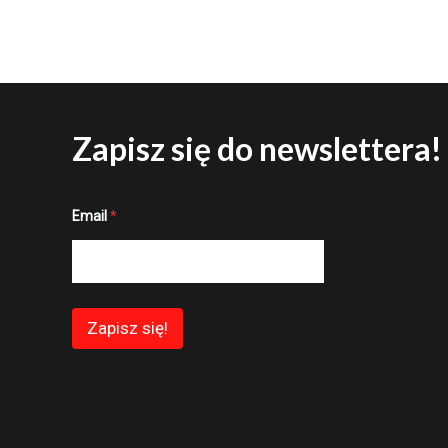
Zapisz się do newslettera!
*
Email
*
*
E
m
a
i
l
Zapisz się!