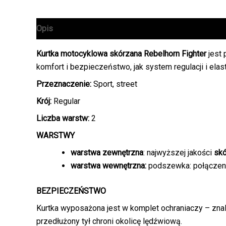
Opis
Informacje dodatkowe
Kurtka motocyklowa skórzana Rebelhorn Fighter
jest
komfort i bezpieczeństwo, jak system regulacji i ela
Przeznaczenie:
Sport, street
Krój:
Regular
Liczba warstw:
2
WARSTWY
warstwa zewnętrzna
: najwyższej jakości
skó
warstwa wewnętrzna:
podszewka: połączeni
BEZPIECZEŃSTWO
Kurtka wyposażona jest w komplet ochraniaczy – znala
przedłużony tył chroni okolicę lędźwiową.