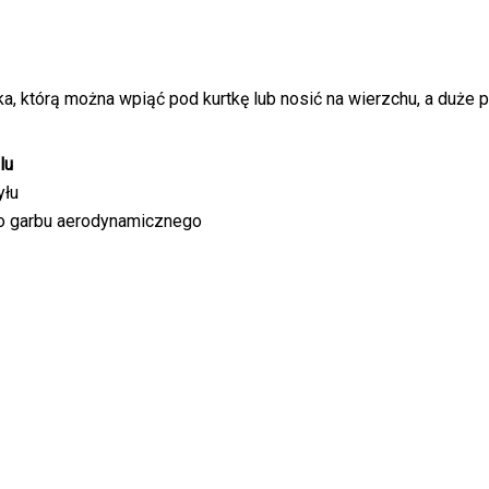
lka, którą można wpiąć pod kurtkę lub nosić na wierzchu, a duż
lu
yłu
o garbu aerodynamicznego