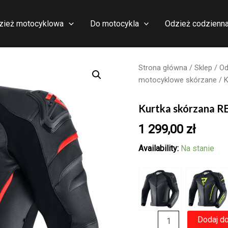
zież motocyklowa
Do motocykla
Odzież codzienn
Strona główna
/
Sklep
/
Od
motocyklowe skórzane
/ 
Kurtka skórzana 
1 299,00
zł
Availability:
Na stanie
ilość
Dodaj d
Kurtka