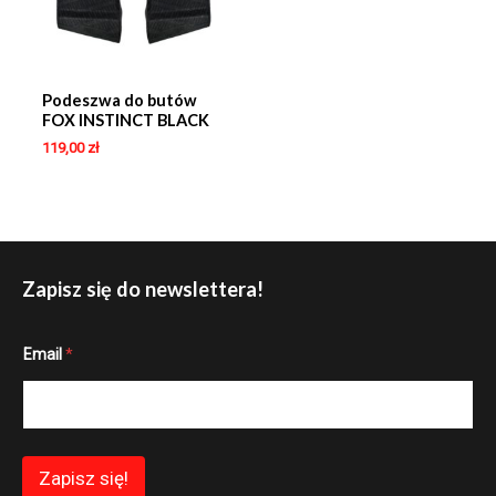
Podeszwa do butów
FOX INSTINCT BLACK
119,00
zł
Zapisz się do newslettera!
*
Email
*
E
m
a
i
l
*
Zapisz się!