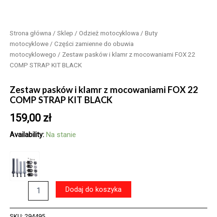
Strona główna
/
Sklep
/
Odzież motocyklowa
/
Buty
motocyklowe
/
Części zamienne do obuwia
motocyklowego
/ Zestaw pasków i klamr z mocowaniami FOX 22
COMP STRAP KIT BLACK
Zestaw pasków i klamr z mocowaniami FOX 22
COMP STRAP KIT BLACK
159,00
zł
Availability:
Na stanie
ilość
Dodaj do koszyka
Zestaw
pasków
i
SKU:
294495