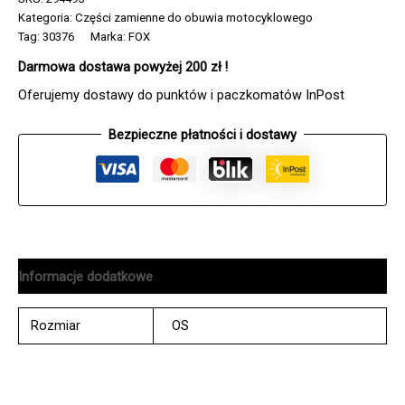
klamr
Kategoria:
Części zamienne do obuwia motocyklowego
z
Tag:
30376
Marka:
FOX
mocowaniami
Darmowa dostawa powyżej 200 zł !
FOX
22
Oferujemy dostawy do punktów i paczkomatów InPost
COMP
STRAP
Bezpieczne płatności i dostawy
KIT
BLACK
Informacje dodatkowe
Rozmiar
OS