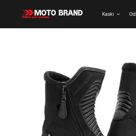
Skip
to
Kaski
Od
content