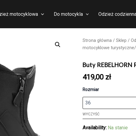
zież motocyklowa
Do motocykla
Odzież codzienn
Strona główna
/
Sklep
/
Od
motocyklowe turystyczne/
Buty REBELHORN 
419,00
zł
Rozmiar
WYCZYŚĆ
Availability:
Na stanie