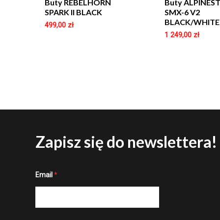
Buty REBELHORN
Buty ALPINES
SPARK II BLACK
SMX-6 V2
BLACK/WHITE
499,00
zł
1 249,00
zł
Zapisz się do newslettera!
*
Email
*
E
m
a
i
l
E