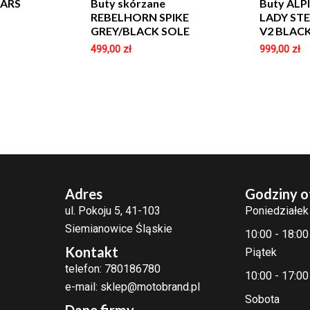
TARS
Buty skórzane
Buty ALP
REBELHORN SPIKE
LADY STE
GREY/BLACK SOLE
V2 BLAC
499,00
zł
999,00
zł
Adres
Godziny o
ul. Pokoju 5, 41-103
Poniedziałek
Siemianowice Śląskie
10:00 - 18:00
Kontakt
Piątek
telefon: 780186780
10:00 - 17:00
e-mail: sklep@motobrand.pl
Sobota