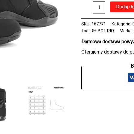
ilość
Dodaj d
Buty
REBELHORN
RIO
SKU:
167771
Kategoria:
BLACK
Tag:
RH-BOT-RIO
Marka:
MATT
Darmowa dostawa powyże
Oferujemy dostawy do p
B