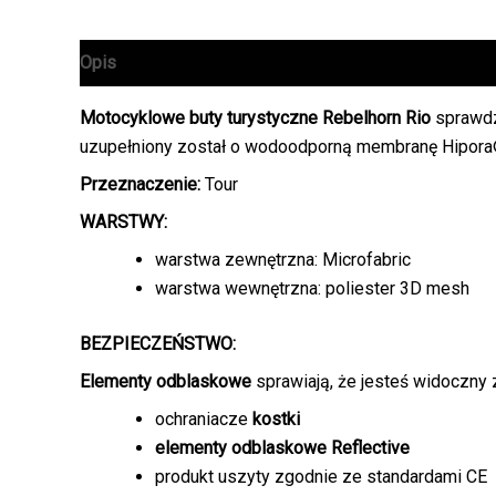
Opis
Informacje dodatkowe
Motocyklowe buty turystyczne Rebelhorn Rio
sprawdz
uzupełniony został o wodoodporną membranę Hipora
Przeznaczenie:
Tour
WARSTWY:
warstwa zewnętrzna: Microfabric
warstwa wewnętrzna: poliester 3D mesh
BEZPIECZEŃSTWO:
Elementy odblaskowe
sprawiają, że jesteś widoczny 
ochraniacze
kostki
elementy odblaskowe Reflective
produkt uszyty zgodnie ze standardami CE