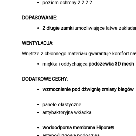
poziom ochrony 2 2 2 2
DOPASOWANIE:
2 długie zamki
umożliwiające łatwe zakłada
WENTYLACJA:
Wnętrze z chłonnego materiału gwarantuje komfort n
miękka i oddychająca
podszewka 3D mesh
DODATKOWE CECHY:
wzmocnienie pod dźwignię zmiany biegów
panele elastyczne
antybakteryjna wkładka
wodoodporna membrana Hipora
®
antypoślizgowa podeszwa