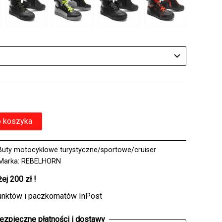
o koszyka
Buty motocyklowe turystyczne/sportowe/cruiser
Marka:
REBELHORN
j 200 zł !
unktów i paczkomatów InPost
ezpieczne płatności i dostawy