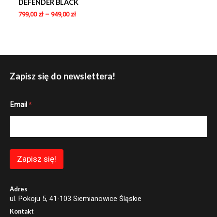
DEFENDER BLACK
799,00
zł
–
949,00
zł
Zapisz się do newslettera!
*
Email
*
*
E
m
a
i
l
Zapisz się!
Adres
ul. Pokoju 5, 41-103 Siemianowice Śląskie
Kontakt