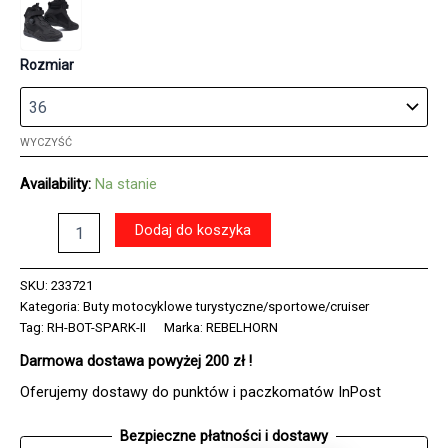
Rozmiar
WYCZYŚĆ
Availability:
Na stanie
ilość
Dodaj do koszyka
Buty
motocyklowe
REBELHORN
SKU:
233721
SPARK
Kategoria:
Buty motocyklowe turystyczne/sportowe/cruiser
2
Tag:
RH-BOT-SPARK-II
Marka:
REBELHORN
BLACK
Darmowa dostawa powyżej 200 zł !
Oferujemy dostawy do punktów i paczkomatów InPost
Bezpieczne płatności i dostawy