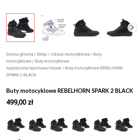
Strona główna
/
Sklep
/
Odzież motocyklowa
/
Buty
motocyklowe
/
Buty motocyklowe
turystyczne/sportowe/cruiser
/ Buty motocyklowe REBELHORN
SPARK 2 BLACK
Buty motocyklowe REBELHORN SPARK 2 BLACK
499,00
zł