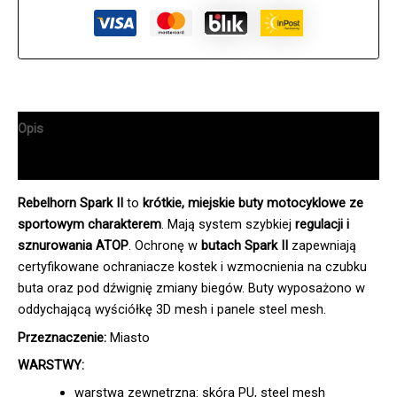
Opis
Informacje dodatkowe
Rebelhorn Spark II
to
krótkie, miejskie buty motocyklowe ze
sportowym charakterem
. Mają system szybkiej
regulacji i
sznurowania ATOP
. Ochronę w
butach Spark II
zapewniają
certyfikowane ochraniacze kostek i wzmocnienia na czubku
buta oraz pod dźwignię zmiany biegów. Buty wyposażono w
oddychającą wyściółkę 3D mesh i panele steel mesh.
Przeznaczenie:
Miasto
WARSTWY:
warstwa zewnętrzna: skóra PU, steel mesh