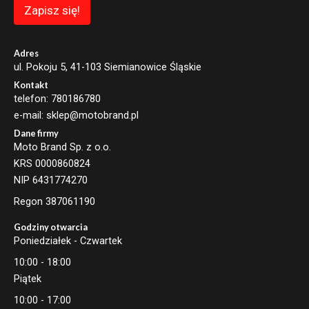
a
Zapisz się!
i
l
E
m
Adres
a
ul. Pokoju 5, 41-103 Siemianowice Śląskie
i
Kontakt
l
telefon: 780186780
e-mail: sklep@motobrand.pl
Dane firmy
Moto Brand Sp. z o.o.
KRS 0000860824
NIP 6431774270
Regon 387061190
Godziny otwarcia
Poniedziałek - Czwartek
10:00 - 18:00
Piątek
10:00 - 17:00