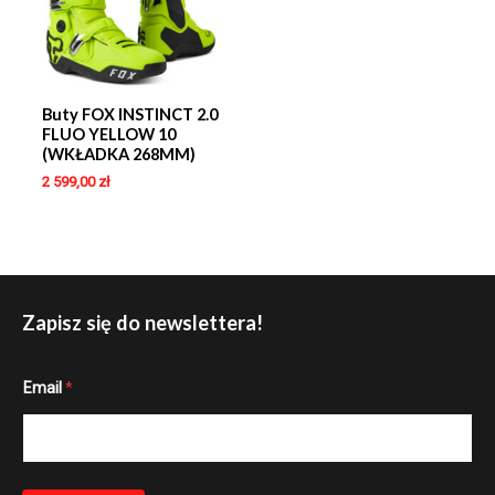
Buty FOX INSTINCT 2.0
FLUO YELLOW 10
(WKŁADKA 268MM)
2 599,00
zł
Zapisz się do newslettera!
E
Email
*
m
a
i
l
E
m