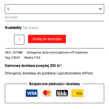
WYCZYŚĆ
Availability:
Na stanie
ilość
Dodaj do koszyka
Buty
FOX
INSTINCT
SKU:
257586
Kategoria:
Buty motocyklowe off-roadowe
2.0
Tag:
24347
Marka:
FOX
BLACK
Darmowa dostawa powyżej 200 zł !
9
(WKŁADKA
Oferujemy dostawy do punktów i paczkomatów InPost
260MM)
Bezpieczne płatności i dostawy