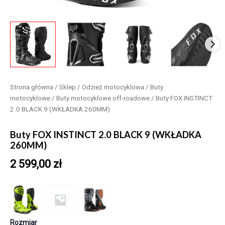
Strona główna
/
Sklep
/
Odzież motocyklowa
/
Buty
motocyklowe
/
Buty motocyklowe off-roadowe
/ Buty FOX INSTINCT
2.0 BLACK 9 (WKŁADKA 260MM)
Buty FOX INSTINCT 2.0 BLACK 9 (WKŁADKA
260MM)
2 599,00
zł
Rozmiar