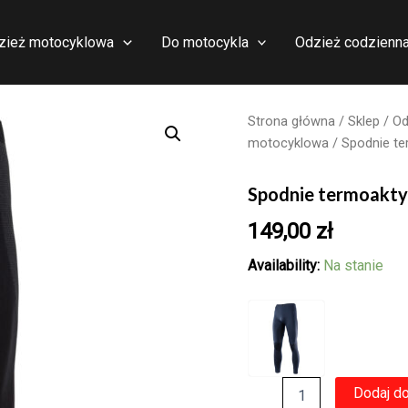
zież motocyklowa
Do motocykla
Odzież codzienn
Strona główna
/
Sklep
/
Od
motocyklowa
/ Spodnie 
Spodnie termoak
149,00
zł
Availability:
Na stanie
ilość
Dodaj d
Spodnie