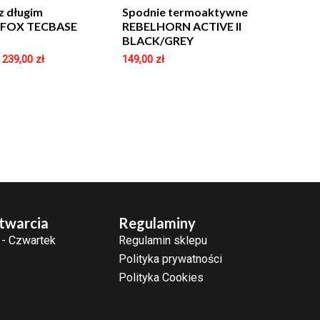
z długim
Spodnie termoaktywne
 FOX TECBASE
REBELHORN ACTIVE II
BLACK/GREY
–
239,00
zł
149,00
zł
twarcia
Regulaminy
 - Czwartek
Regulamin sklepu
Polityka prywatności
Polityka Cookies