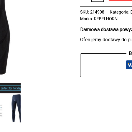
termoaktywne
REBELHORN
SKU:
214908
Kategoria:
FREEZE
Marka:
REBELHORN
BLACK/CAMO
Darmowa dostawa powyże
Oferujemy dostawy do p
B