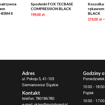
moaktywna
Spodenki FOX TECBASE
Koszulka 
wem
COMPRESSION BLACK
rękawem
ERM II
BLACK
199,00
zł
219,00
zł
Adres
Godziny o
ul. Pokoju 5, 41-103
Poniedziałek
Siemianowice Śląskie
10:00 - 18:00
Kontakt
Piątek
telefon: 780186780
10:00 - 17:00
e-mail: sklep@motobrand.pl