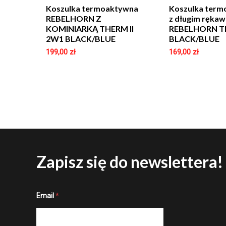
Koszulka termoaktywna
Koszulka ter
REBELHORN Z
z długim ręka
KOMINIARKĄ THERM II
REBELHORN TH
2W1 BLACK/BLUE
BLACK/BLUE
199,00
zł
169,00
zł
Zapisz się do newslettera!
*
Email
*
E
m
a
i