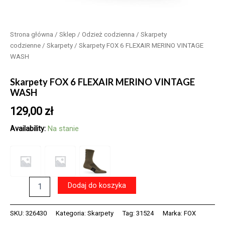
Strona główna
/
Sklep
/
Odzież codzienna
/
Skarpety
codzienne
/
Skarpety
/ Skarpety FOX 6 FLEXAIR MERINO VINTAGE
WASH
Skarpety FOX 6 FLEXAIR MERINO VINTAGE
WASH
129,00
zł
Availability:
Na stanie
ilość
Dodaj do koszyka
Skarpety
FOX
6
SKU:
326430
Kategoria:
Skarpety
Tag:
31524
Marka:
FOX
FLEXAIR