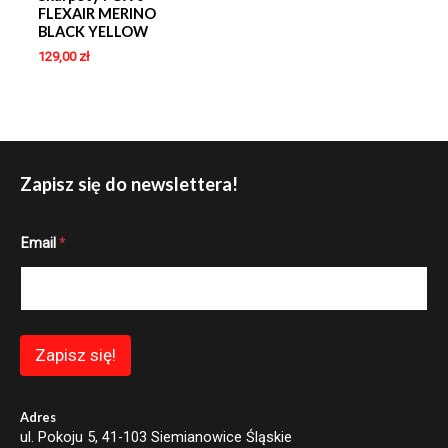
FLEXAIR MERINO
BLACK YELLOW
129,00
zł
Zapisz się do newslettera!
E
Email
*
m
a
i
l
E
m
a
Zapisz się!
i
l
E
m
Adres
a
ul. Pokoju 5, 41-103 Siemianowice Śląskie