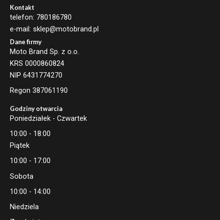
i
Kontakt
l
telefon: 780186780
e-mail: sklep@motobrand.pl
Dane firmy
Moto Brand Sp. z o.o.
KRS 0000860824
NIP 6431774270
Regon 387061190
Godziny otwarcia
Poniedziałek - Czwartek
10:00 - 18:00
Piątek
10:00 - 17:00
Sobota
10:00 - 14:00
Niedziela