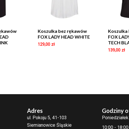
rękawów
Koszulka bez rękawów
Koszulka
HEAD
FOX LADY HEAD WHITE
FOX LAD
INK
TECH BL
129,00
zł
139,00
zł
Adres
Godziny o
ul. Pokoju 5, 41-103
Poniedziałek
Siemianowice Śląskie
10:00 - 18:00