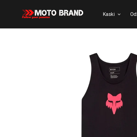
Skip
to
Kaski
Od
content