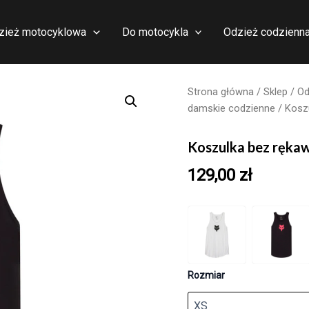
zież motocyklowa
Do motocykla
Odzież codzienn
Strona główna
/
Sklep
/
Od
damskie codzienne
/ Kosz
Koszulka bez ręk
129,00
zł
Rozmiar