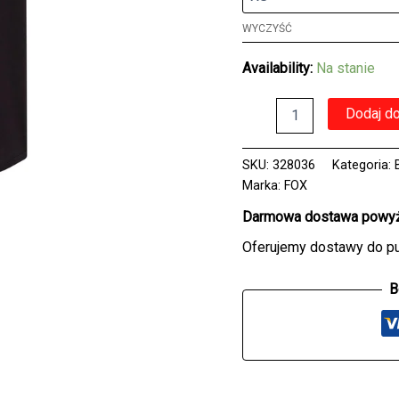
WYCZYŚĆ
Availability:
Na stanie
ilość
Dodaj d
Koszulka
bez
rękawów
SKU:
328036
Kategoria:
FOX
Marka:
FOX
LADY
HEAD
Darmowa dostawa powyże
TANK
Oferujemy dostawy do p
BLACK/PINK
B