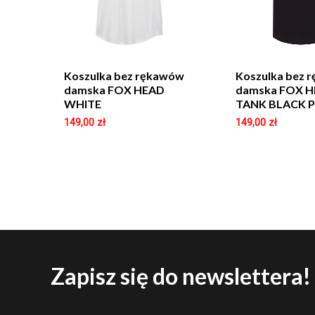
Koszulka bez rękawów
Koszulka bez 
damska FOX HEAD
damska FOX 
WHITE
TANK BLACK P
149,00
zł
149,00
zł
Zapisz się do newslettera!
E