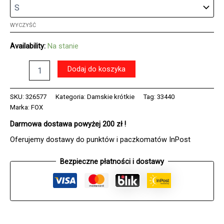
WYCZYŚĆ
Availability:
Na stanie
ilość
Dodaj do koszyka
Koszulka
rowerowa
FOX
SKU:
326577
Kategoria:
Damskie krótkie
Tag:
33440
LADY
Marka:
FOX
RANGER
Darmowa dostawa powyżej 200 zł !
HEAD
LILAC
Oferujemy dostawy do punktów i paczkomatów InPost
Bezpieczne płatności i dostawy