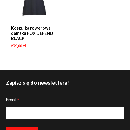
Koszulka rowerowa
damska FOX DEFEND
BLACK
279,00
zł
Zapisz się do newslettera!
E
Email
*
m
a
i
l
E
m
a