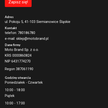
Zapisz się!
i
l
E
m
Adres
a
ul. Pokoju 5, 41-103 Siemianowice Śląskie
i
Kontakt
l
telefon: 780186780
e-mail: sklep@motobrand.pl
Dane firmy
Moto Brand Sp. z o.o.
KRS 0000860824
NIP 6431774270
Regon 387061190
Godziny otwarcia
Poniedziałek - Czwartek
10:00 - 18:00
Piątek
10:00 - 17:00