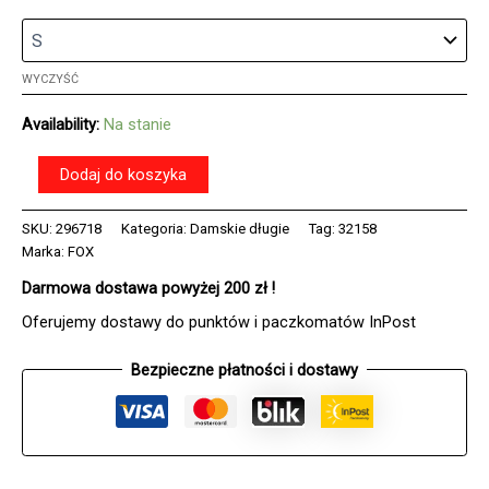
WYCZYŚĆ
Availability:
Na stanie
ilość
Dodaj do koszyka
Koszulka
rowerowa
SKU:
296718
Kategoria:
Damskie długie
Tag:
32158
z
Marka:
FOX
długim
rękawem
Darmowa dostawa powyżej 200 zł !
FOX
LADY
Oferujemy dostawy do punktów i paczkomatów InPost
DEFEND
TAUNT
Bezpieczne płatności i dostawy
GUNMETAL