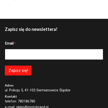
Zapisz się do newslettera!
*
Email
*
*
E
m
a
i
l
Zapisz się!
Adres
ul. Pokoju 5, 41-103 Siemianowice Śląskie
Kontakt
telefon: 780186780
e-mail: sklep@motobrand.pl