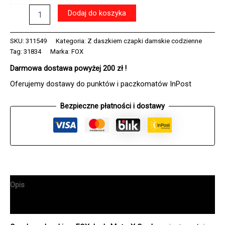
ilość
Dodaj do koszyka
Czapka
z
daszkiem
SKU:
311549
Kategoria:
Z daszkiem czapki damskie codzienne
FOX
Tag:
31834
Marka:
FOX
LADY
Darmowa dostawa powyżej 200 zł !
ABSOLUTE
TECH
Oferujemy dostawy do punktów i paczkomatów InPost
LIGHT
BLUE
Bezpieczne płatności i dostawy
Opis
Informacje dodatkowe