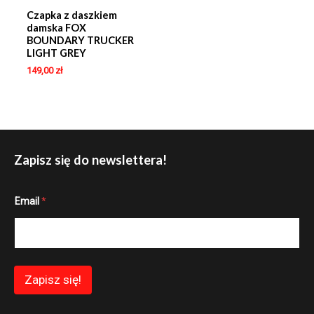
Czapka z daszkiem
damska FOX
BOUNDARY TRUCKER
LIGHT GREY
149,00
zł
Zapisz się do newslettera!
E
Email
*
m
a
i
l
E
m
a
Zapisz się!
i
l
*