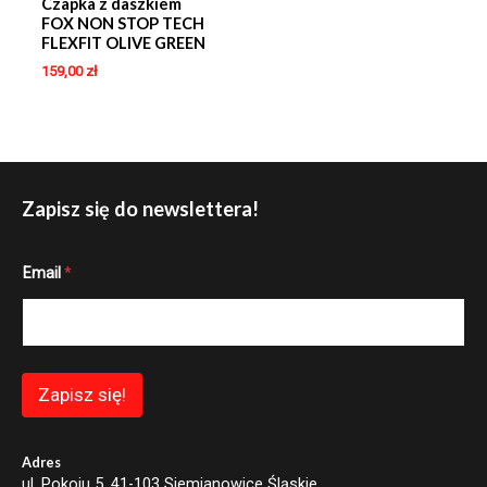
Czapka z daszkiem
FOX NON STOP TECH
FLEXFIT OLIVE GREEN
159,00
zł
Zapisz się do newslettera!
E
Email
*
m
a
i
l
*
E
m
Zapisz się!
a
i
l
Adres
ul. Pokoju 5, 41-103 Siemianowice Śląskie