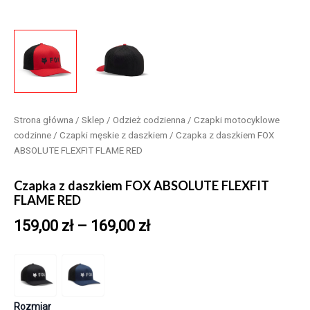
Strona główna
/
Sklep
/
Odzież codzienna
/
Czapki motocyklowe
codzinne
/
Czapki męskie z daszkiem
/ Czapka z daszkiem FOX
ABSOLUTE FLEXFIT FLAME RED
Czapka z daszkiem FOX ABSOLUTE FLEXFIT
FLAME RED
159,00
zł
–
169,00
zł
Rozmiar