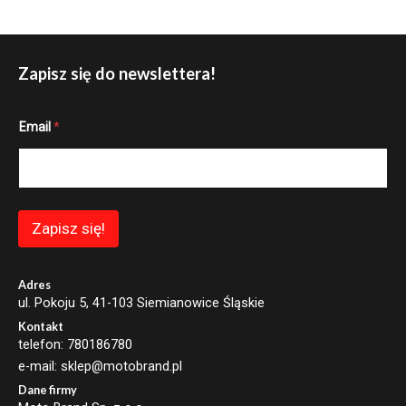
Zapisz się do newslettera!
*
Email
*
E
m
a
i
l
E
m
Zapisz się!
a
i
l
Adres
ul. Pokoju 5, 41-103 Siemianowice Śląskie
Kontakt
telefon: 780186780
e-mail: sklep@motobrand.pl
Dane firmy