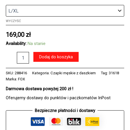
WYCZYŚĆ
169,00
zł
Availability:
Na stanie
ilość
Dodaj do koszyka
Czapka
z
daszkiem
SKU:
288416
Kategoria:
Czapki męskie z daszkiem
Tag:
31618
FOX
Marka:
FOX
ABSOLUTE
Darmowa dostawa powyżej 200 zł !
FLEXFIT
FLAME
Oferujemy dostawy do punktów i paczkomatów InPost
RED
Bezpieczne płatności i dostawy