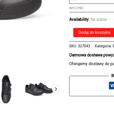
WYCZYŚĆ
Availability:
Na stanie
ilość
Dodaj do koszyka
Buty
FOX
UNION
SKU:
327043
Kategoria:
BOA
Darmowa dostawa powyże
BLACK
Oferujemy dostawy do p
B