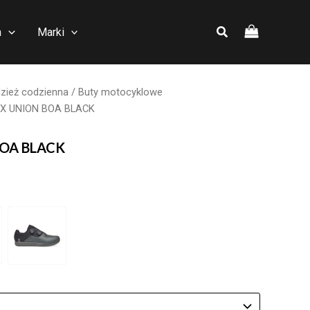
a
Marki
zież codzienna
/
Buty motocyklowe
OX UNION BOA BLACK
BOA BLACK