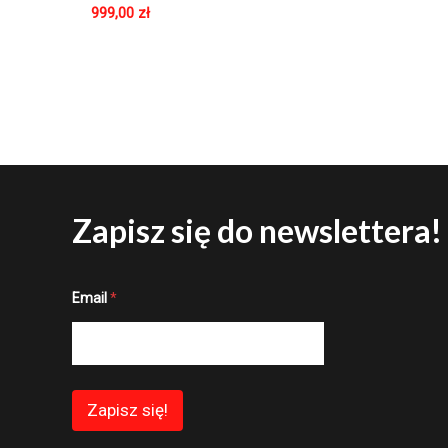
999,00
zł
Zapisz się do newslettera!
*
Email
*
*
E
m
a
i
l
Zapisz się!