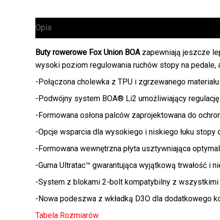
Opis
Informacje dodatkowe
Buty rowerowe Fox Union BOA
zapewniają jeszcze le
wysoki poziom regulowania ruchów stopy na pedale, a
-Połączona cholewka z TPU i zgrzewanego materiału 
-Podwójny system BOA® Li2 umożliwiający regulację 
-Formowana osłona palców zaprojektowana do ochron
-Opcje wsparcia dla wysokiego i niskiego łuku stopy
-Formowana wewnętrzna płyta usztywniająca optymal
-Guma Ultratac™ gwarantująca wyjątkową trwałość i n
-System z blokami 2-bolt kompatybilny z wszystkim
-Nowa podeszwa z wkładką D3O dla dodatkowego kom
Tabela Rozmiarów