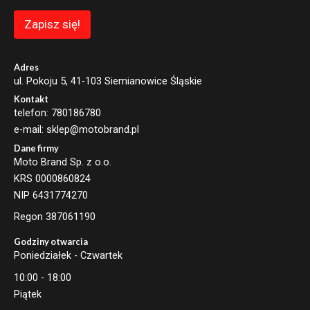
E
m
Zapisz się!
a
i
l
Adres
ul. Pokoju 5, 41-103 Siemianowice Śląskie
Kontakt
telefon: 780186780
e-mail: sklep@motobrand.pl
Dane firmy
Moto Brand Sp. z o.o.
KRS 0000860824
NIP 6431774270
Regon 387061190
Godziny otwarcia
Poniedziałek - Czwartek
10:00 - 18:00
Piątek