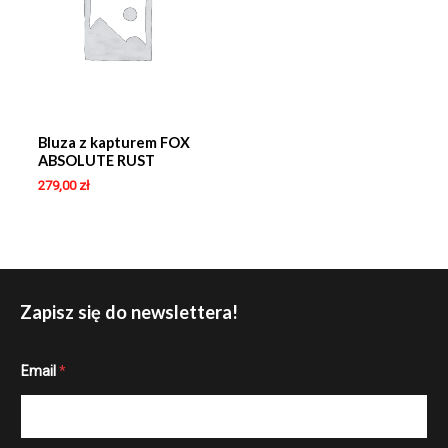
Bluza z kapturem FOX
ABSOLUTE RUST
279,00
zł
Zapisz się do newslettera!
E
Email
*
m
a
i
l
*