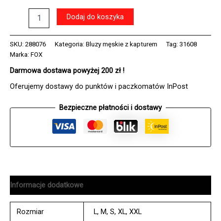
ilość
Dodaj do koszyka
Bluza
z
kapturem
SKU:
288076
Kategoria:
Bluzy męskie z kapturem
Tag:
31608
FOX
Marka:
FOX
HEAD
Darmowa dostawa powyżej 200 zł !
MIDNIGHT
Oferujemy dostawy do punktów i paczkomatów InPost
Bezpieczne płatności i dostawy
Informacje dodatkowe
Rozmiar
L
,
M
,
S
,
XL
,
XXL