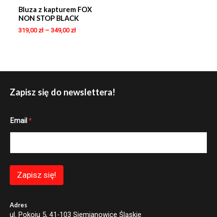
Bluza z kapturem FOX
NON STOP BLACK
319,00
zł
–
349,00
zł
Zapisz się do newslettera!
*
Email
*
*
E
m
a
i
l
Zapisz się!
Adres
ul. Pokoju 5, 41-103 Siemianowice Śląskie