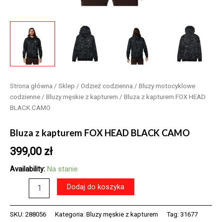
Strona główna
/
Sklep
/
Odzież codzienna
/
Bluzy motocyklowe
codzienne
/
Bluzy męskie z kapturem
/ Bluza z kapturem FOX HEAD
BLACK CAMO
Bluza z kapturem FOX HEAD BLACK CAMO
399,00
zł
Availability:
Na stanie
ilość
Dodaj do koszyka
Bluza
z
kapturem
SKU:
288056
Kategoria:
Bluzy męskie z kapturem
Tag:
31677