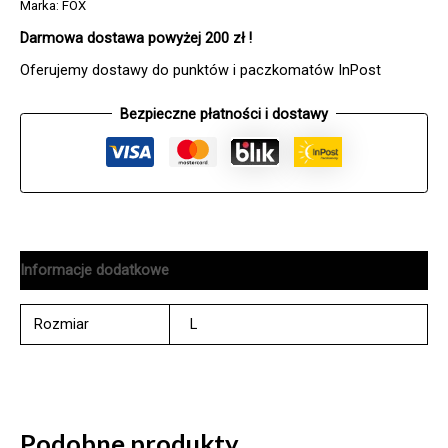
FOX
Marka:
FOX
HEAD
Darmowa dostawa powyżej 200 zł !
BLACK
CAMO
Oferujemy dostawy do punktów i paczkomatów InPost
Bezpieczne płatności i dostawy
Informacje dodatkowe
Rozmiar
L
Podobne produkty