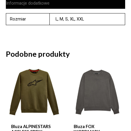
Informacje dodatkowe
Rozmiar
L
,
M
,
S
,
XL
,
XXL
Podobne produkty
Bluza ALPINESTARS
Bluza FOX