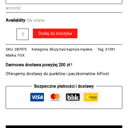
WYCZYŚĆ
Availability:
Na stanie
ilość
Dodaj do koszyka
Bluza
FOX
ABSOLUTE
SKU:
287975
Kategoria:
Bluzy bez kaptura męskie
Tag:
31591
BLACK
Marka:
FOX
Darmowa dostawa powyżej 200 zł !
Oferujemy dostawy do punktów i paczkomatów InPost
Bezpieczne płatności i dostawy