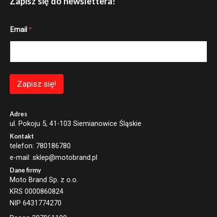
Zapisz się do newslettera!
E
Email
*
m
a
i
l
E
m
a
Zapisz się!
i
l
*
Adres
ul. Pokoju 5, 41-103 Siemianowice Śląskie
Kontakt
telefon: 780186780
e-mail: sklep@motobrand.pl
Dane firmy
Moto Brand Sp. z o.o.
KRS 0000860824
NIP 6431774270