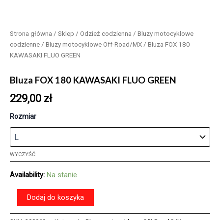
Strona główna
/
Sklep
/
Odzież codzienna
/
Bluzy motocyklowe
codzienne
/
Bluzy motocyklowe Off-Road/MX
/ Bluza FOX 180
KAWASAKI FLUO GREEN
Bluza FOX 180 KAWASAKI FLUO GREEN
229,00
zł
Rozmiar
WYCZYŚĆ
Availability:
Na stanie
ilość
Dodaj do koszyka
Bluza
FOX