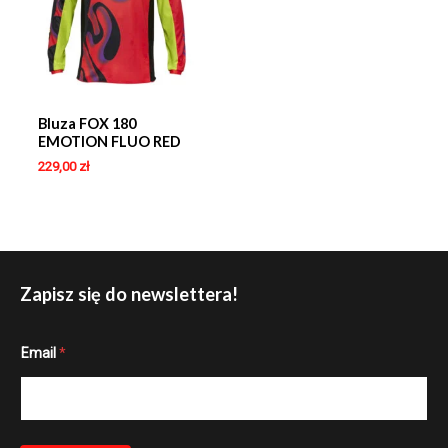
Bluza FOX 180
EMOTION FLUO RED
229,00
zł
Zapisz się do newslettera!
E
Email
*
m
a
i
l
*
*