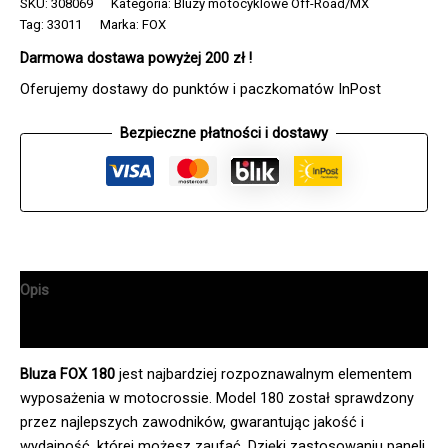
SKU:
308069
Kategoria:
Bluzy motocyklowe Off-Road/MX
180
Tag:
33011
Marka:
FOX
KAWASAKI
FLUO
Darmowa dostawa powyżej 200 zł !
GREEN
Oferujemy dostawy do punktów i paczkomatów InPost
Bezpieczne płatności i dostawy
Opis
Informacje dodatkowe
Bluza FOX 180
jest najbardziej rozpoznawalnym elementem
wyposażenia w motocrossie. Model 180 został sprawdzony
przez najlepszych zawodników, gwarantując jakość i
wydajność, której możesz zaufać. Dzięki zastosowaniu paneli