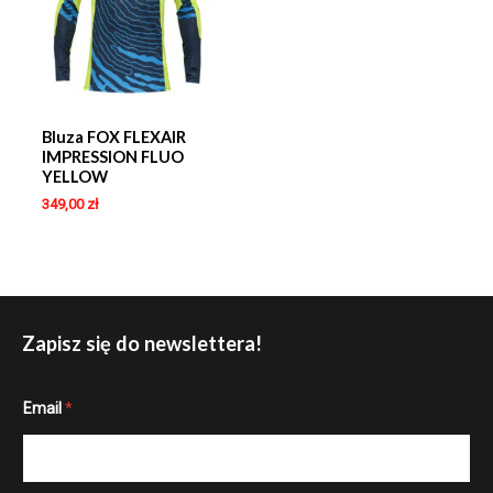
Bluza FOX FLEXAIR
IMPRESSION FLUO
YELLOW
349,00
zł
Zapisz się do newslettera!
*
Email
*
E
m
a
i
l