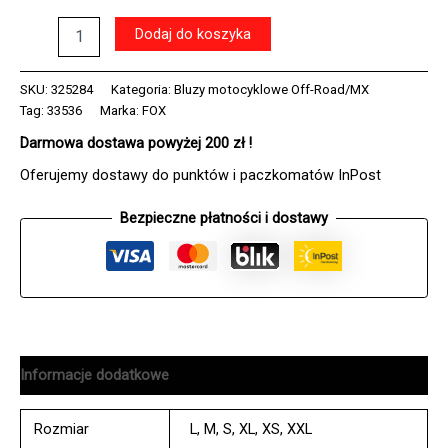
ilość
Dodaj do koszyka
Bluza
FOX
180
SKU:
325284
Kategoria:
Bluzy motocyklowe Off-Road/MX
AIR
Tag:
33536
Marka:
FOX
HAZE
Darmowa dostawa powyżej 200 zł !
WHITE
Oferujemy dostawy do punktów i paczkomatów InPost
Bezpieczne płatności i dostawy
Informacje dodatkowe
Rozmiar
L
,
M
,
S
,
XL
,
XS
,
XXL