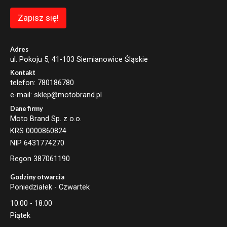
*
Zapisz się!
Adres
ul. Pokoju 5, 41-103 Siemianowice Śląskie
Kontakt
telefon: 780186780
e-mail: sklep@motobrand.pl
Dane firmy
Moto Brand Sp. z o.o.
KRS 0000860824
NIP 6431774270
Regon 387061190
Godziny otwarcia
Poniedziałek - Czwartek
10:00 - 18:00
Piątek