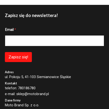
Zapisz się do newslettera!
*
Email
*
E
m
a
i
l
E
m
Zapisz się!
a
i
l
Adres
ul. Pokoju 5, 41-103 Siemianowice Śląskie
Kontakt
telefon: 780186780
e-mail: sklep@motobrand.pl
Dane firmy
Moto Brand Sp. z o.o.