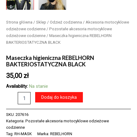
Strona główna
/
Sklep
/
Odzież codzienna
/
Akcesoria motocyklowe
odzieżowe codzienne
/
Pozostałe akcesoria motocyklowe
odzieżowe codzienne
/ Maseczka higieniczna REBELHORN
BAKTERIOSTATYCZNA BLACK
Maseczka higieniczna REBELHORN
BAKTERIOSTATYCZNA BLACK
35,00
zł
Availability:
Na stanie
ilość
Dodaj do koszyka
Maseczka
higieniczna
REBELHORN
SKU:
207616
BAKTERIOSTATYCZNA
Kategoria:
Pozostałe akcesoria motocyklowe odzieżowe
BLACK
codzienne
Tag:
RH-MASK
Marka:
REBELHORN