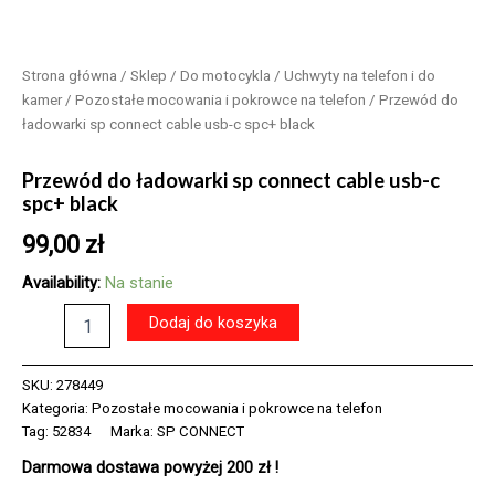
Strona główna
/
Sklep
/
Do motocykla
/
Uchwyty na telefon i do
kamer
/
Pozostałe mocowania i pokrowce na telefon
/ Przewód do
ładowarki sp connect cable usb-c spc+ black
Przewód do ładowarki sp connect cable usb-c
spc+ black
99,00
zł
Availability:
Na stanie
ilość
Dodaj do koszyka
Przewód
do
ładowarki
SKU:
278449
sp
Kategoria:
Pozostałe mocowania i pokrowce na telefon
connect
Tag:
52834
Marka:
SP CONNECT
cable
Darmowa dostawa powyżej 200 zł !
usb-
c