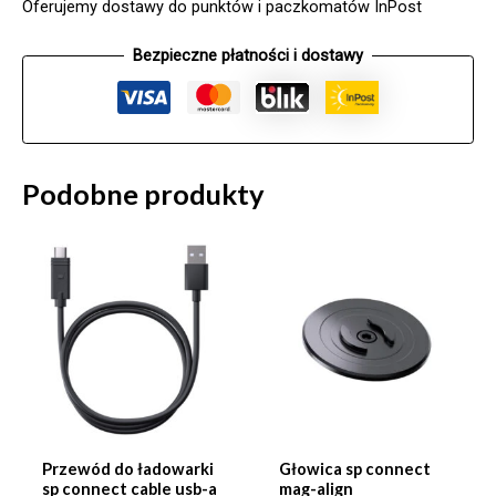
Oferujemy dostawy do punktów i paczkomatów InPost
spc+
black
Bezpieczne płatności i dostawy
Podobne produkty
Przewód do ładowarki
Głowica sp connect
sp connect cable usb-a
mag-align