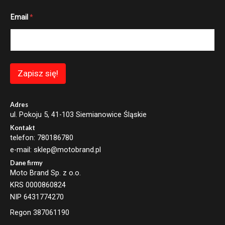
*
Email
*
E
m
a
i
l
E
m
Zapisz się!
a
i
l
Adres
ul. Pokoju 5, 41-103 Siemianowice Śląskie
Kontakt
telefon: 780186780
e-mail: sklep@motobrand.pl
Dane firmy
Moto Brand Sp. z o.o.
KRS 0000860824
NIP 6431774270
Regon 387061190