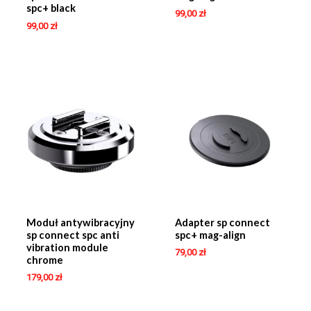
spc+ black
99,00
zł
99,00
zł
Moduł antywibracyjny
Adapter sp connect
sp connect spc anti
spc+ mag-align
vibration module
79,00
zł
chrome
179,00
zł