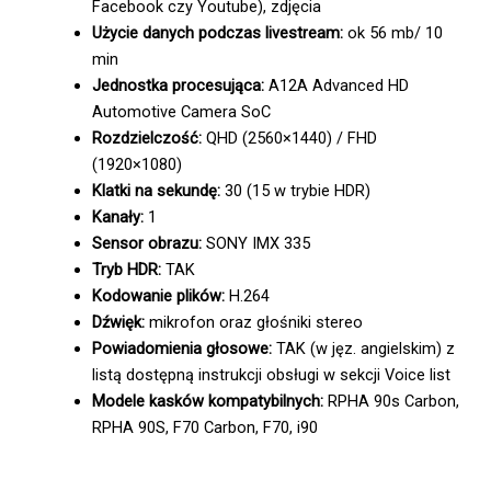
Facebook czy Youtube), zdjęcia
Użycie danych podczas livestream:
ok 56 mb/ 10
min
Jednostka procesująca:
A12A Advanced HD
Automotive Camera SoC
Rozdzielczość:
QHD (2560×1440) / FHD
(1920×1080)
Klatki na sekundę:
30 (15 w trybie HDR)
Kanały:
1
Sensor obrazu:
SONY IMX 335
Tryb HDR:
TAK
Kodowanie plików:
H.264
Dźwięk:
mikrofon oraz głośniki stereo
Powiadomienia głosowe:
TAK (w jęz. angielskim) z
listą dostępną instrukcji obsługi w sekcji Voice list
Modele kasków kompatybilnych:
RPHA 90s Carbon,
RPHA 90S, F70 Carbon, F70, i90