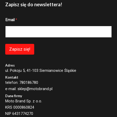
Zapisz się do newslettera!
E
Email
*
m
a
i
l
E
m
a
Zapisz się!
i
l
E
m
Adres
a
ul. Pokoju 5, 41-103 Siemianowice Śląskie
i
Kontakt
l
telefon: 780186780
e-mail: sklep@motobrand.pl
Dane firmy
Moto Brand Sp. z o.o.
KRS 0000860824
NIP 6431774270