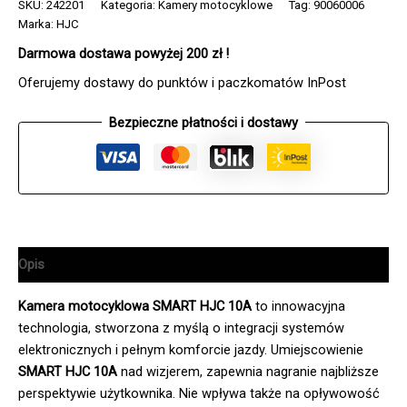
SMART
SKU:
242201
Kategoria:
Kamery motocyklowe
Tag:
90060006
10A
Marka:
HJC
(WRAZ
Darmowa dostawa powyżej 200 zł !
Z
SZYBĄ
Oferujemy dostawy do punktów i paczkomatów InPost
DO
KASKU
Bezpieczne płatności i dostawy
F70)
Opis
Kamera motocyklowa SMART HJC 10A
to innowacyjna
technologia, stworzona z myślą o integracji systemów
elektronicznych i pełnym komforcie jazdy. Umiejscowienie
SMART HJC 10A
nad wizjerem, zapewnia nagranie najbliższe
perspektywie użytkownika. Nie wpływa także na opływowość