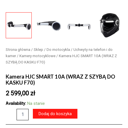
Strona główna
/
Sklep
/
Do motocykla
/
Uchwyty na telefon i do
kamer
/
Kamery motocyklowe
/ Kamera HJC SMART 10A (WRAZ Z
SZYBĄ DO KASKU F70)
Kamera HJC SMART 10A (WRAZ Z SZYBĄ DO
KASKU F70)
2 599,00
zł
Availability:
Na stanie
ilość
Dodaj do koszyka
Kamera
HJC