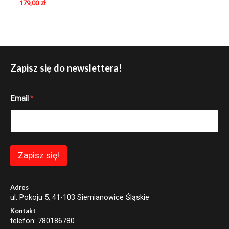
179,00
zł
Zapisz się do newslettera!
E
Email
*
m
a
i
l
E
m
a
Zapisz się!
i
l
*
Adres
ul. Pokoju 5, 41-103 Siemianowice Śląskie
Kontakt
telefon: 780186780