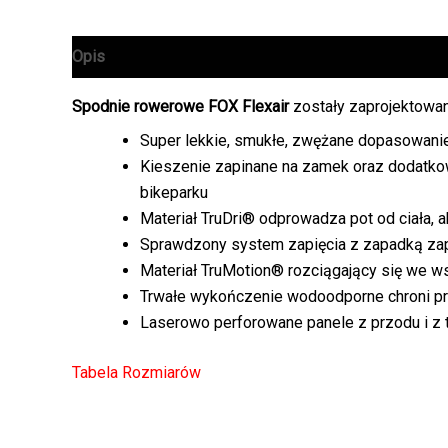
Opis
Informacje dodatkowe
Spodnie rowerowe FOX Flexair
zostały zaprojektowan
Super lekkie, smukłe, zwężane dopasowani
Kieszenie zapinane na zamek oraz dodatko
bikeparku
Materiał TruDri® odprowadza pot od ciała, 
Sprawdzony system zapięcia z zapadką za
Materiał TruMotion® rozciągający się we ws
Trwałe wykończenie wodoodporne chroni pr
Laserowo perforowane panele z przodu i z 
Tabela Rozmiarów