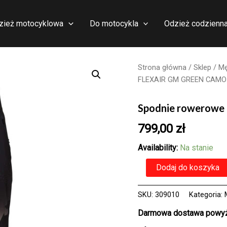
zież motocyklowa
Do motocykla
Odzież codzienn
Strona główna
/
Sklep
/
Mę
FLEXAIR GM GREEN CAMO
Spodnie rowerow
799,00
zł
Availability:
Na stanie
ilość
Dodaj do koszyka
Spodnie
rowerowe
FOX
SKU:
309010
Kategoria:
FLEXAIR
Darmowa dostawa powyże
GM
GREEN