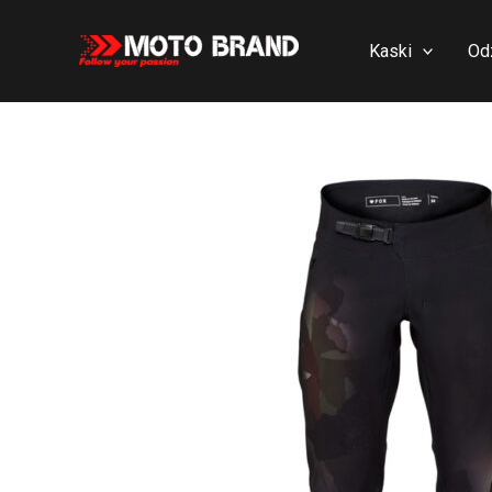
Skip
to
Kaski
Od
content