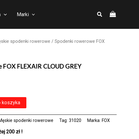
a
Marki
skie spodenki rowerowe
/ Spodenki rowerowe FOX
e FOX FLEXAIR CLOUD GREY
o koszyka
Męskie spodenki rowerowe
Tag:
31020
Marka:
FOX
j 200 zł !