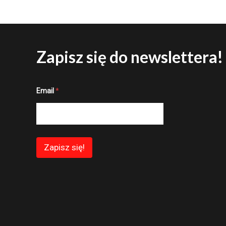
Zapisz się do newslettera!
E
Email
*
m
a
i
l
E
m
a
Zapisz się!
i
l
E
m
a
i
l