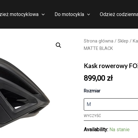
zież motocyklowa
Do motocykla
Odzież codzienn
Strona główna
/
Sklep
/
Ka
MATTE BLACK
Kask rowerowy F
899,00
zł
Rozmiar
WYCZYŚĆ
Availability:
Na stanie