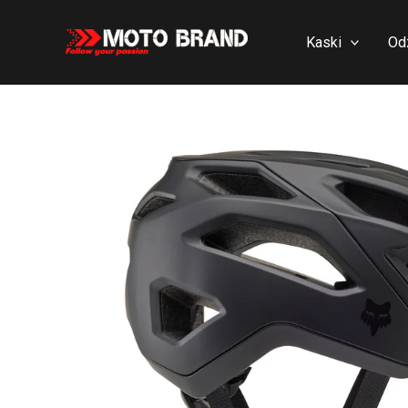
Skip
to
Kaski
Od
content