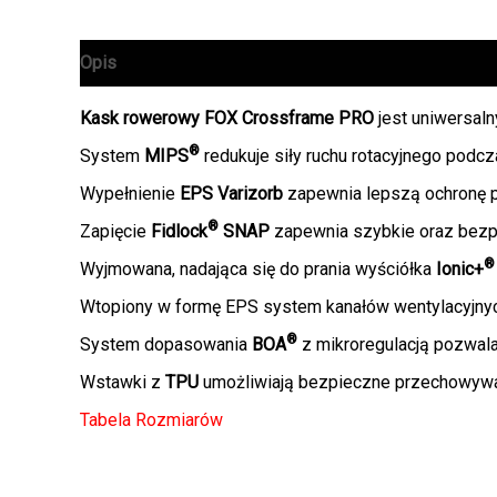
Opis
Informacje dodatkowe
Kask rowerowy FOX Crossframe PRO
jest uniwersaln
®
System
MIPS
redukuje siły ruchu rotacyjnego podcz
Wypełnienie
EPS Varizorb
zapewnia lepszą ochronę p
®
Zapięcie
Fidlock
SNAP
zapewnia szybkie oraz bezpi
®
Wyjmowana, nadająca się do prania wyściółka
Ionic+
Wtopiony w formę EPS system kanałów wentylacyjnyc
®
System dopasowania
BOA
z mikroregulacją pozwala
Wstawki z
TPU
umożliwiają bezpieczne przechowywan
Tabela Rozmiarów