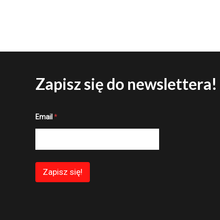
Zapisz się do newslettera!
E
Email
*
m
a
i
l
E
m
a
Zapisz się!
i
l
E
m
a
i