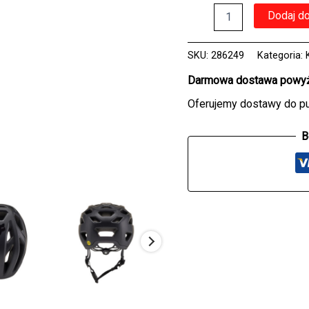
ilość
Dodaj d
Kask
rowerowy
FOX
SKU:
286249
Kategoria:
CROSSFRAME
PRO
Darmowa dostawa powyże
MATTE
Oferujemy dostawy do p
BLACK
B