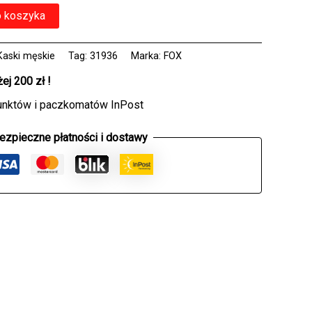
o koszyka
Kaski męskie
Tag:
31936
Marka:
FOX
j 200 zł !
unktów i paczkomatów InPost
ezpieczne płatności i dostawy