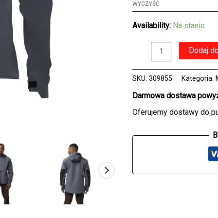
WYCZYŚĆ
Availability:
Na stanie
ilość
Dodaj d
Kurtka
FOX
DEFEND
SKU:
309855
Kategoria:
3L
T
Darmowa dostawa powyże
GRAPHITE
Oferujemy dostawy do p
B