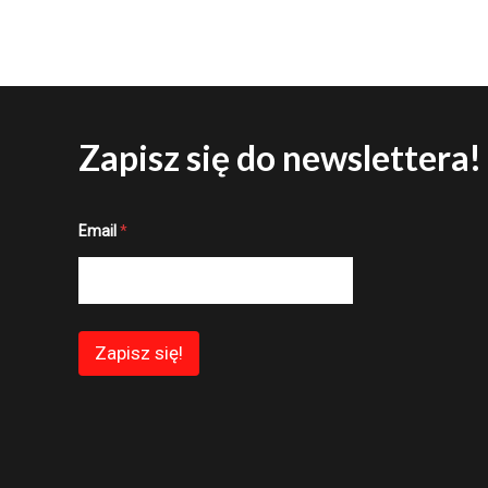
Zapisz się do newslettera!
E
Email
*
m
a
i
l
E
m
a
Zapisz się!
i
l
E
m
a
i
l