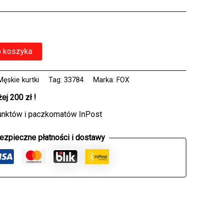
o koszyka
Męskie kurtki
Tag:
33784
Marka:
FOX
j 200 zł !
unktów i paczkomatów InPost
ezpieczne płatności i dostawy