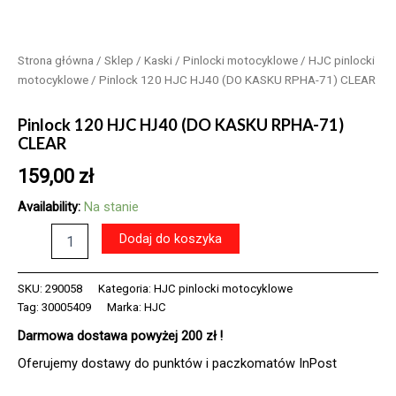
Strona główna
/
Sklep
/
Kaski
/
Pinlocki motocyklowe
/
HJC pinlocki
motocyklowe
/ Pinlock 120 HJC HJ40 (DO KASKU RPHA-71) CLEAR
Pinlock 120 HJC HJ40 (DO KASKU RPHA-71)
CLEAR
159,00
zł
Availability:
Na stanie
ilość
Dodaj do koszyka
Pinlock
120
HJC
SKU:
290058
Kategoria:
HJC pinlocki motocyklowe
HJ40
Tag:
30005409
Marka:
HJC
(DO
Darmowa dostawa powyżej 200 zł !
KASKU
RPHA-
Oferujemy dostawy do punktów i paczkomatów InPost
71)
CLEAR