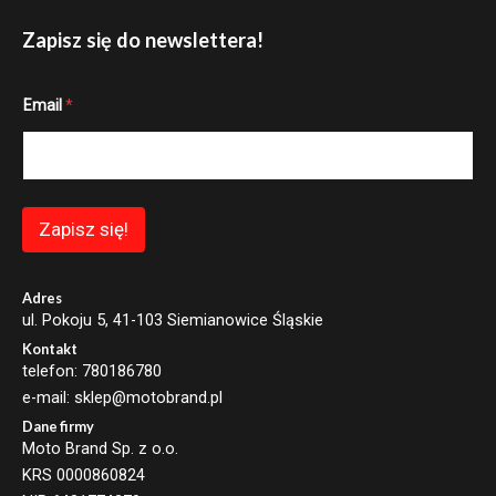
Zapisz się do newslettera!
E
Email
*
m
a
i
l
E
m
a
Zapisz się!
i
l
*
Adres
ul. Pokoju 5, 41-103 Siemianowice Śląskie
Kontakt
telefon: 780186780
e-mail: sklep@motobrand.pl
Dane firmy
Moto Brand Sp. z o.o.
KRS 0000860824